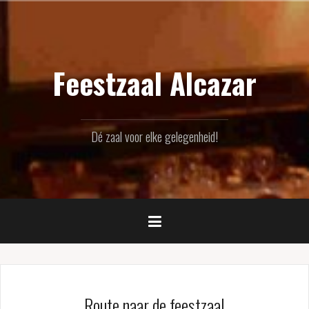
Naar
de
inhoud
springen
Feestzaal Alcazar
Dé zaal voor elke gelegenheid!
Route naar de feestzaal